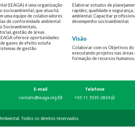
ntal (IEAGA) é uma organização
Elaborar estudos de planejame
o socioambiental, que atua há
rapidez, qualidade e segurança, 
com uma equipe de colaboradores
ambiental. Capacitar profission
rias de conformidade ambiental
desempenho socioambiental.
ão Socioambientais,
orial, gestão de áreas
O IEAGA oferece oportunidades
Visão
de gases de efeito estufa
Colaborar com os Objetivos do
sistemas de gestão
executando projetos nas áreas 
formação de recursos humanos.
E-mail
Telefone
contato@ieaga.org
+55 11 3535-2834
mbiental. Todos os direitos reservados.